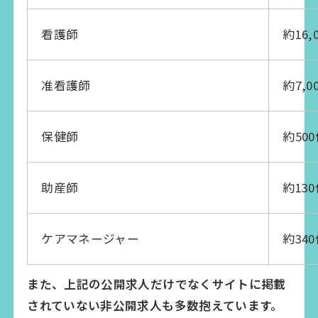
看護師
約16,
准看護師
約7,0
保健師
約50
助産師
約13
ケアマネージャー
約34
また、上記の公開求人だけでなくサイトに掲載
されていない非公開求人も多数抱えています。