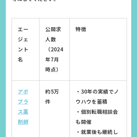
エー
公開求
特徴
ジェ
人数
ント
（2024
名
年7月
時点）
アポ
約5万
・30年の実績でノ
プラ
件
ウハウを蓄積
ス薬
・個別転職相談会
剤師
も開催
・就業後も継続し