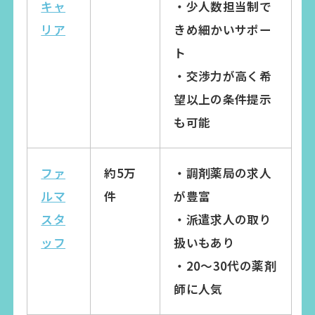
キャ
・少人数担当制で
リア
きめ細かいサポー
ト
・交渉力が高く希
望以上の条件提示
も可能
ファ
約5万
・調剤薬局の求人
ルマ
件
が豊富
スタ
・派遣求人の取り
ッフ
扱いもあり
・20～30代の薬剤
師に人気