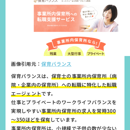
画像引用元：
保育バランス
保育バランスは、
保育士の事業所内保育所（病
院・企業内の保育所）への転職に特化した転職
エージェント
です。
仕事とプライベートのワークライフバランスを
実現しやすい
事業所内保育所の求人を常時300
～350ほどを保有
しています。
事業所内保育所は、小規模で子供の数が少ない