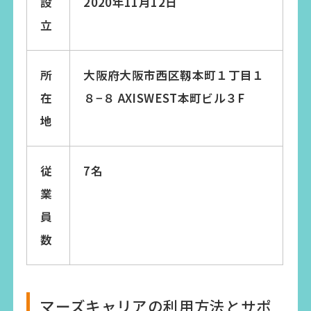
設
2020年11月12日
立
所
大阪府大阪市西区靱本町１丁目１
在
８−８ AXISWEST本町ビル３F
地
従
7名
業
員
数
マーズキャリアの利用方法とサポ